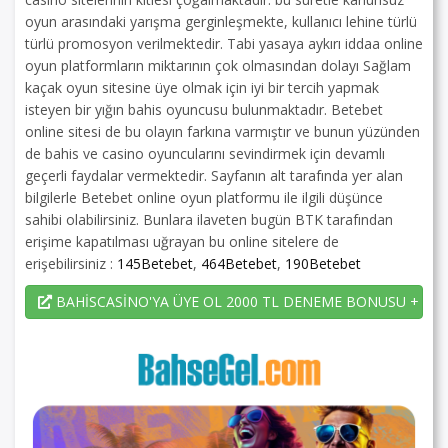
oyun arasındaki yarışma gerginleşmekte, kullanıcı lehine türlü
türlü promosyon verilmektedir. Tabi yasaya aykırı iddaa online
oyun platformların miktarının çok olmasından dolayı Sağlam
kaçak oyun sitesine üye olmak için iyi bir tercih yapmak
isteyen bir yığın bahis oyuncusu bulunmaktadır. Betebet
online sitesi de bu olayın farkına varmıştır ve bunun yüzünden
de bahis ve casino oyuncularını sevindirmek için devamlı
geçerli faydalar vermektedir. Sayfanın alt tarafında yer alan
bilgilerle Betebet online oyun platformu ile ilgili düşünce
sahibi olabilirsiniz. Bunlara ilaveten bugün BTK tarafından
erişime kapatılması uğrayan bu online sitelere de
erişebilirsiniz :
145Betebet
,
464Betebet
,
190Betebet
BAHİSCASİNO'YA ÜYE OL 2000 TL DENEME BONUSU + 225