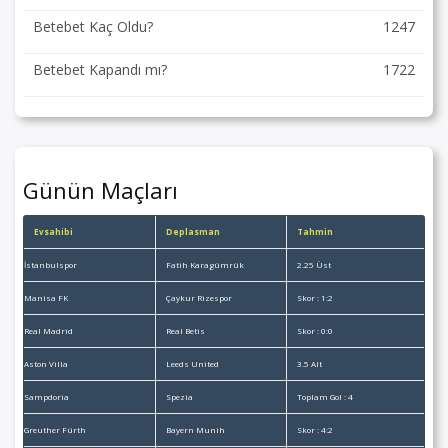
Betebet Kaç Oldu?
1247
Betebet Kapandı mı?
1722
Günün Maçları
Evsahibi
Deplasman
Tahmin
İstanbulspor
Fatih Karagümrük
2.25 Üst
Manisa FK
Çaykur Rizespor
Skor : 1:2
Real Madrid
Real Betis
Skor : 0:0
Aston Villa
Leeds United
3.5 Alt
Sampdoria
Spezia
Toplam Gol : 4
Greuther Fürth
Bayern Munih
Skor : 4:2