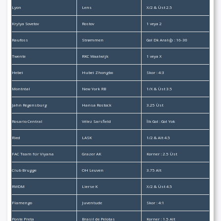
Lyon
Lens
X/2 & Üst 2.5
Krylya Sovetov
Rostov
1 veya 2
Raufoss
Strømmen
Gol Dk Aralığı : 16-30
Twente
RKC Waalwijk
1 veya X
Hebei
Hubei Zhongbo
Skor : 4:3
Montréal
New York RB
1/X & Üst 3.5
Jahn Regensburg
Hansa Rostock
3.25 Üst
Rosario Central
Vélez Sarsfield
İlk Gol : Gol Yok
Ried
LASK
1/2 & Alt 4.5
FAC Team für Viyana
Grazer AK
Korner : 2.5 Üst
Club Brugge
OH Leuven
3.75 Alt
RWDM
Lierse K
X/2 & Üst 4.5
Flamengo
Juventude
Skor : 4:1
Ponte Preta
Brasil de Pelotas
Korner : 1.5 Alt