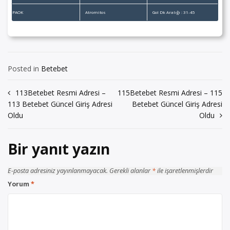
PAOK
Atromitos
Gol Dk Aralığı : 31-45
Posted in
Betebet
Yazı
113Betebet Resmi Adresi –
115Betebet Resmi Adresi – 115
113 Betebet Güncel Giriş Adresi
Betebet Güncel Giriş Adresi
gezinmesi
Oldu
Oldu
Bir yanıt yazın
E-posta adresiniz yayınlanmayacak.
Gerekli alanlar
*
ile işaretlenmişlerdir
Yorum
*